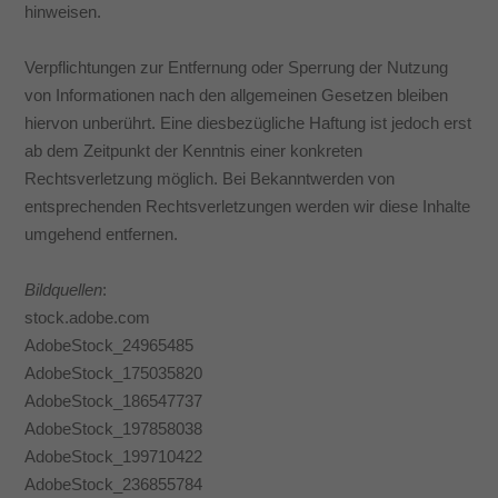
hinweisen.
Inhalte von Videoplattformen und Social-Media-Plattformen werden
standardmäßig blockiert. Wenn Cookies von externen Medien akzeptiert
Verpflichtungen zur Entfernung oder Sperrung der Nutzung
werden, bedarf der Zugriff auf diese Inhalte keiner manuellen Einwilligung
von Informationen nach den allgemeinen Gesetzen bleiben
mehr.
hiervon unberührt. Eine diesbezügliche Haftung ist jedoch erst
Cookie-Informationen anzeigen
ab dem Zeitpunkt der Kenntnis einer konkreten
powered by Borlabs Cookie
Datenschutzerklärung
Impressum
Rechtsverletzung möglich. Bei Bekanntwerden von
entsprechenden Rechtsverletzungen werden wir diese Inhalte
umgehend entfernen.
Bildquellen
:
stock.adobe.com
AdobeStock_24965485
AdobeStock_175035820
AdobeStock_186547737
AdobeStock_197858038
AdobeStock_199710422
AdobeStock_236855784