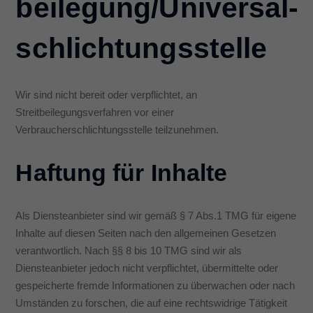
beilegung/Universal­
Anzeigen- und Inhaltsmessung.
Weitere Informationen über die
Verwendung Ihrer Daten finden Sie in unserer
Datenschutzerklärung
.
Sie können Ihre Auswahl jederzeit unter
schlichtungs­stelle
Einstellungen
widerrufen oder anpassen.
Hier finden Sie eine Übersicht über alle verwendeten Cookies. Sie
können Ihre Einwilligung zu ganzen Kategorien geben oder sich
weitere Informationen anzeigen lassen und so nur bestimmte
Wir sind nicht bereit oder verpflichtet, an
Cookies auswählen.
Streitbeilegungsverfahren vor einer
Alle akzeptieren
Speichern
Verbraucherschlichtungsstelle teilzunehmen.
Haftung für Inhalte
Nur essenzielle Cookies akzeptieren
Zurück
Datenschutzeinstellungen
Als Diensteanbieter sind wir gemäß § 7 Abs.1 TMG für eigene
Essenziell (1)
Inhalte auf diesen Seiten nach den allgemeinen Gesetzen
verantwortlich. Nach §§ 8 bis 10 TMG sind wir als
Essenzielle Cookies ermöglichen grundlegende Funktionen und sind für
die einwandfreie Funktion der Website erforderlich.
Diensteanbieter jedoch nicht verpflichtet, übermittelte oder
Cookie-Informationen anzeigen
gespeicherte fremde Informationen zu überwachen oder nach
Umständen zu forschen, die auf eine rechtswidrige Tätigkeit
Ext
Externe Medien (7)